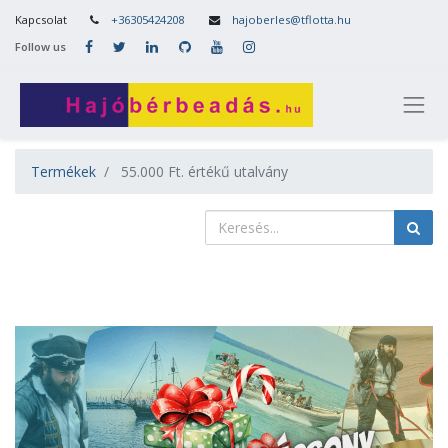
Kapcsolat
+36305424208
hajoberles@tflotta.hu
Follow us
Termékek
55.000 Ft. értékű utalvány