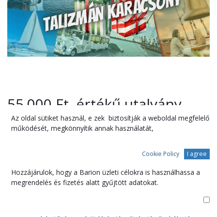
55.000 Ft. értékű utalvány
Az oldal sütiket használ, e
zek biztosítják a weboldal megfelelő
39.900
Ft
működését, megkönnyítik annak használatát,
Cookie Policy
I agree
Kosárba
Hozzájárulok, hogy a Barion üzleti célokra is használhassa a
megrendelés és fizetés alatt gyűjtött adatokat.
Szabadon felhasználható bármelyik általunk kínált